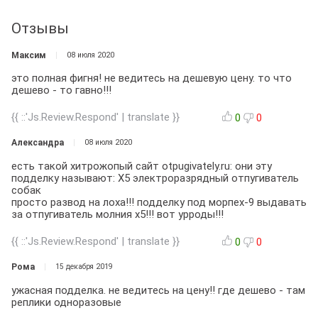
Отзывы
Максим
08 июля 2020
это полная фигня! не ведитесь на дешевую цену. то что
дешево - то гавно!!!
{{ ::'Js.Review.Respond' | translate }}
0
0
Александра
08 июля 2020
есть такой хитрожопый сайт otpugivately.ru: они эту
подделку называют: Х5 электроразрядный отпугиватель
собак
просто развод на лоха!!! подделку под морпех-9 выдавать
за отпугиватель молния х5!!! вот урроды!!!
{{ ::'Js.Review.Respond' | translate }}
0
0
Рома
15 декабря 2019
ужасная подделка. не ведитесь на цену!! где дешево - там
реплики одноразовые